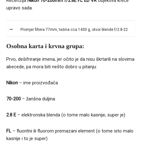
Recenzija
Nikon
70-200mm f/2.8E FL ED VR
objektiva kreće
upravo sada.
Promjer filtera 77mm, težina cca 1430 g, otvor blende f/2.8-22
Osobna karta i krvna grupa:
Prvo, dešifriranje imena, jer očito je da nisu škrtarili na slovima
abecede, pa mora biti nešto dobro u pitanju:
Nikon
– ime proizvođača
70-200
– žarišna duljina
2.8 E
– elektronska blenda (o tome malo kasnije, super je)
FL
– fluoritni ili fluorom premazani element (o tome isto malo
kasnije i to je super)