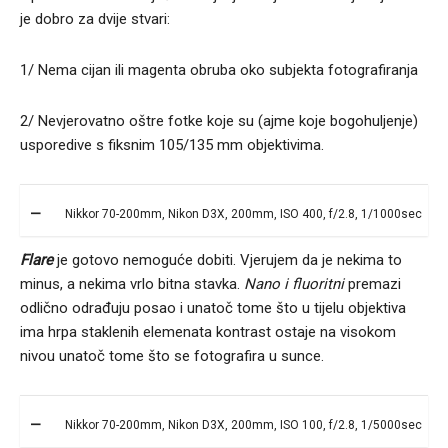
je dobro za dvije stvari:
1/ Nema cijan ili magenta obruba oko subjekta fotografiranja
2/ Nevjerovatno oštre fotke koje su (ajme koje bogohuljenje)
usporedive s fiksnim 105/135 mm objektivima.
Nikkor 70-200mm, Nikon D3X, 200mm, ISO 400, f/2.8, 1/1000sec
Flare
je gotovo nemoguće dobiti. Vjerujem da je nekima to
minus, a nekima vrlo bitna stavka.
Nano i fluoritni
premazi
odlično odrađuju posao i unatoč tome što u tijelu objektiva
ima hrpa staklenih elemenata kontrast ostaje na visokom
nivou unatoč tome što se fotografira u sunce.
Nikkor 70-200mm, Nikon D3X, 200mm, ISO 100, f/2.8, 1/5000sec