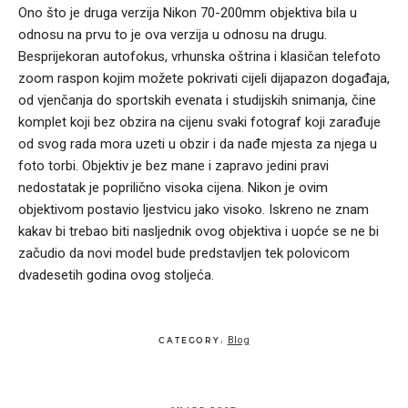
Ono što je druga verzija Nikon 70-200mm objektiva bila u
odnosu na prvu to je ova verzija u odnosu na drugu.
Besprijekoran autofokus, vrhunska oštrina i klasičan telefoto
zoom raspon kojim možete pokrivati cijeli dijapazon događaja,
od vjenčanja do sportskih evenata i studijskih snimanja, čine
komplet koji bez obzira na cijenu svaki fotograf koji zarađuje
od svog rada mora uzeti u obzir i da nađe mjesta za njega u
foto torbi. Objektiv je bez mane i zapravo jedini pravi
nedostatak je poprilično visoka cijena. Nikon je ovim
objektivom postavio ljestvicu jako visoko. Iskreno ne znam
kakav bi trebao biti nasljednik ovog objektiva i uopće se ne bi
začudio da novi model bude predstavljen tek polovicom
dvadesetih godina ovog stoljeća.
Blog
CATEGORY: