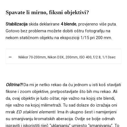
Spavate li mirno, fiksni objektivi?
Stabilizacija
skida deklarirane
4 blende
, provjereno više puta.
Gotovo bez problema možete dobiti oštru fotografiju na
nekom statičnom objektu na ekspoziciji 1/15 pri 200 mm.
Nikkor 70-200mm, Nikon D3X, 200mm, ISO 400, f/2.8, 1/13sec
Oštrina?!
Da mi je netko rekao da ću jednom u isti koš stavljati
fiksne i zoom objektive, pretpostavljate što bih mu rekao. Ali
da, ovaj objektiv je ludo oštar, nije važno na kojoj ste blendi,
nije važno na kojoj milimetraži. Tu sad dolaze do izražaja oni
mrak
ED stakleni elementi
. Ima ih ukupno šest i namijenjeni
su smanjivanju kromatskih aberacija. Ovdje se bolje odmah
ispraviti i iskoristiti riječ “uklanjanju” umjesto “smanjivanju”. To