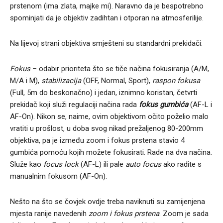
prstenom (ima zlata, majke mi). Naravno da je bespotrebno
spominjati da je objektiv zadihtan i otporan na atmosferilije.
Na lijevoj strani objektiva smješteni su standardni prekidači:
Fokus
– odabir prioriteta što se tiče načina fokusiranja (A/M,
M/A i M),
stabilizacija
(OFF, Normal, Sport),
raspon fokusa
(Full, 5m do beskonačno) i jedan, iznimno koristan, četvrti
prekidač koji služi regulaciji načina rada
fokus gumbića
(AF-L i
AF-On). Nikon se, naime, ovim objektivom očito poželio malo
vratiti u prošlost, u doba svog nikad prežaljenog 80-200mm
objektiva, pa je između zoom i fokus prstena stavio 4
gumbića pomoću kojih možete fokusirati. Rade na dva načina.
Služe kao
focus lock
(AF-L) ili pale
auto focus
ako radite s
manualnim fokusom (AF-On).
Nešto na što se čovjek ovdje treba naviknuti su zamijenjena
mjesta ranije navedenih
zoom i fokus prstena
. Zoom je sada