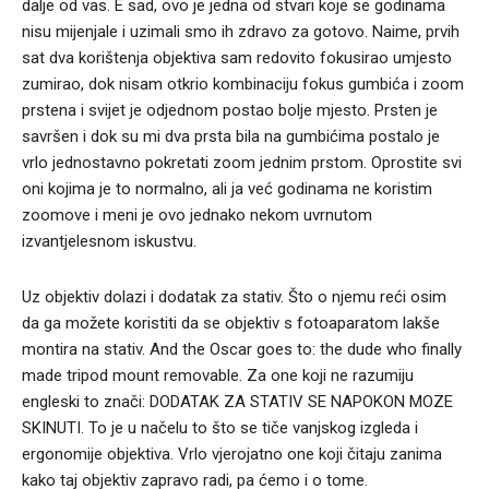
dalje od vas. E sad, ovo je jedna od stvari koje se godinama
nisu mijenjale i uzimali smo ih zdravo za gotovo. Naime, prvih
sat dva korištenja objektiva sam redovito fokusirao umjesto
zumirao, dok nisam otkrio kombinaciju fokus gumbića i zoom
prstena i svijet je odjednom postao bolje mjesto. Prsten je
savršen i dok su mi dva prsta bila na gumbićima postalo je
vrlo jednostavno pokretati zoom jednim prstom. Oprostite svi
oni kojima je to normalno, ali ja već godinama ne koristim
zoomove i meni je ovo jednako nekom uvrnutom
izvantjelesnom iskustvu.
Uz objektiv dolazi i dodatak za stativ. Što o njemu reći osim
da ga možete koristiti da se objektiv s fotoaparatom lakše
montira na stativ. And the Oscar goes to: the dude who finally
made tripod mount removable. Za one koji ne razumiju
engleski to znači: DODATAK ZA STATIV SE NAPOKON MOZE
SKINUTI. To je u načelu to što se tiče vanjskog izgleda i
ergonomije objektiva. Vrlo vjerojatno one koji čitaju zanima
kako taj objektiv zapravo radi, pa ćemo i o tome.