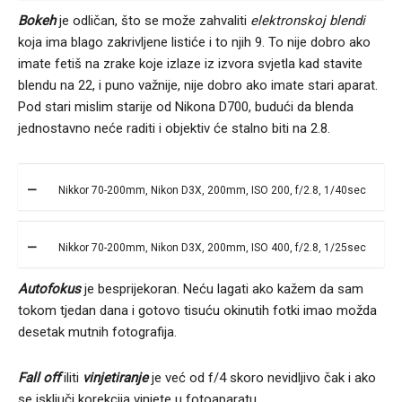
Bokeh
je odličan, što se može zahvaliti
elektronskoj blendi
koja ima blago zakrivljene listiće i to njih 9. To nije dobro ako
imate fetiš na zrake koje izlaze iz izvora svjetla kad stavite
blendu na 22, i puno važnije, nije dobro ako imate stari aparat.
Pod stari mislim starije od Nikona D700, budući da blenda
jednostavno neće raditi i objektiv će stalno biti na 2.8.
Nikkor 70-200mm, Nikon D3X, 200mm, ISO 200, f/2.8, 1/40sec
Nikkor 70-200mm, Nikon D3X, 200mm, ISO 400, f/2.8, 1/25sec
Autofokus
je besprijekoran. Neću lagati ako kažem da sam
tokom tjedan dana i gotovo tisuću okinutih fotki imao možda
desetak mutnih fotografija.
Fall off
iliti
vinjetiranje
je već od f/4 skoro nevidljivo čak i ako
se isključi korekcija vinjete u fotoaparatu.