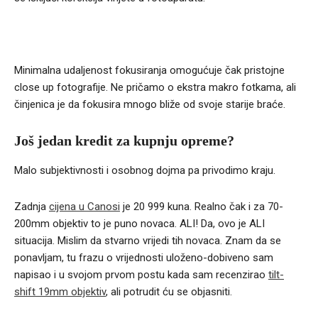
Minimalna udaljenost fokusiranja omogućuje čak pristojne
close up fotografije. Ne pričamo o ekstra makro fotkama, ali
činjenica je da fokusira mnogo bliže od svoje starije braće.
Još jedan kredit za kupnju opreme?
Malo subjektivnosti i osobnog dojma pa privodimo kraju.
Zadnja
cijena u Canosi
je
20 999 kuna. Realno čak i za 70-
200mm objektiv to je puno novaca. ALI! Da, ovo je ALI
situacija. Mislim da stvarno vrijedi tih novaca. Znam da se
ponavljam, tu frazu o vrijednosti uloženo-dobiveno sam
napisao i u svojom prvom postu kada sam recenzirao
tilt-
shift 19mm objektiv
, ali potrudit ću se objasniti.