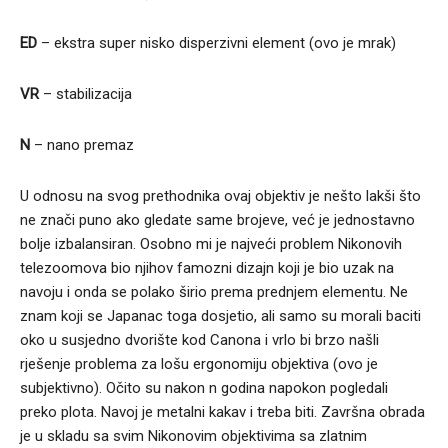
ED
– ekstra super nisko disperzivni element (ovo je mrak)
VR
– stabilizacija
N
– nano premaz
U odnosu na svog prethodnika ovaj objektiv je nešto lakši što
ne znači puno ako gledate same brojeve, već je jednostavno
bolje izbalansiran. Osobno mi je najveći problem Nikonovih
telezoomova bio njihov famozni dizajn koji je bio uzak na
navoju i onda se polako širio prema prednjem elementu. Ne
znam koji se Japanac toga dosjetio, ali samo su morali baciti
oko u susjedno dvorište kod Canona i vrlo bi brzo našli
rješenje problema za lošu ergonomiju objektiva (ovo je
subjektivno). Očito su nakon n godina napokon pogledali
preko plota. Navoj je metalni kakav i treba biti. Završna obrada
je u skladu sa svim Nikonovim objektivima sa zlatnim