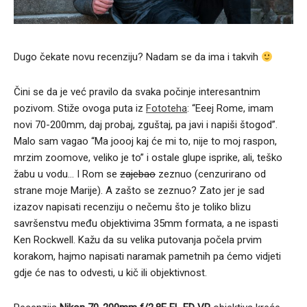
Dugo čekate novu recenziju? Nadam se da ima i takvih
Čini se da je već pravilo da svaka počinje interesantnim
pozivom. Stiže ovoga puta iz
Fototeha
: “Eeej Rome, imam
novi 70-200mm, daj probaj, zguštaj, pa javi i napiši štogod”.
Malo sam vagao “Ma joooj kaj će mi to, nije to moj raspon,
mrzim zoomove, veliko je to” i ostale glupe isprike, ali, teško
žabu u vodu… I Rom se
zajebao
zeznuo (cenzurirano od
strane moje Marije). A zašto se zeznuo? Zato jer je sad
izazov napisati recenziju o nečemu što je toliko blizu
savršenstvu među objektivima 35mm formata, a ne ispasti
Ken Rockwell. Kažu da su velika putovanja počela prvim
korakom, hajmo napisati naramak pametnih pa ćemo vidjeti
gdje će nas to odvesti, u kič ili objektivnost.